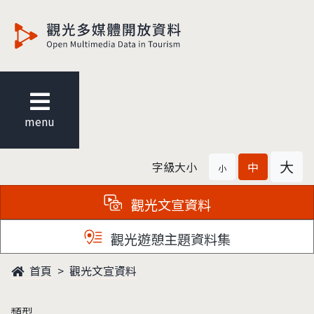
觀光多媒體開放資料
menu
大
字級大小
中
小
觀光文宣資料
觀光遊憩主題資料集
首頁
觀光文宣資料
類型