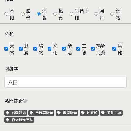
不
影
海
摺
宣傳手
照
網
限
音
報
頁
冊
片
站
分類
美
浪
購
文
樂
生
攝影
其
食
漫
物
化
活
態
比賽
他
關鍵字
熱門關鍵字
關鍵字標籤
關鍵字標籤
關鍵字標籤
關鍵字標籤
關鍵字標籤
台灣好湯
自行車觀光
鐵道觀光
仲夏節
美食主題
關鍵字標籤
百大觀光亮點