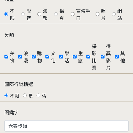
不
影
海
摺
宣傳手
照
網
限
音
報
頁
冊
片
站
分類
攝
得
美
浪
購
文
樂
生
影
獎
其
食
漫
物
化
活
態
比
影
他
賽
片
國際行銷精選
不限
是
否
關鍵字