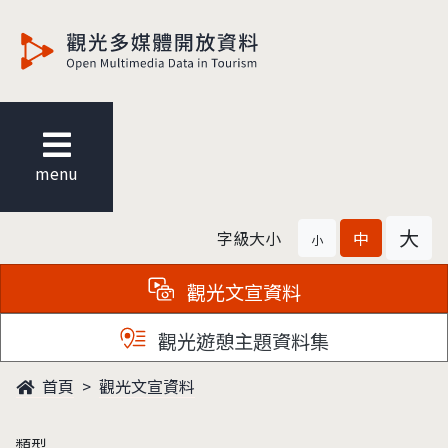
觀光多媒體開放資料
menu
大
字級大小
中
小
觀光文宣資料
觀光遊憩主題資料集
首頁
觀光文宣資料
類型