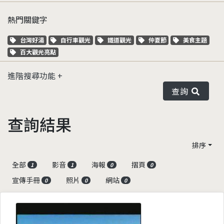
熱門關鍵字
關鍵字標籤
關鍵字標籤
關鍵字標籤
關鍵字標籤
關鍵字標籤
台灣好湯
自行車觀光
鐵道觀光
仲夏節
美食主題
關鍵字標籤
百大觀光亮點
進階搜尋功能
查詢
查詢結果
排序
全部
影音
海報
摺頁
1
1
0
0
宣傳手冊
照片
網站
0
0
0