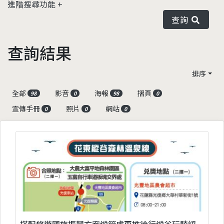
進階搜尋功能
查詢
查詢結果
排序
全部
影音
海報
摺頁
98
0
98
0
宣傳手冊
照片
網站
0
0
0
搭配悠遊國旅振興方案縱管處再推徐行縱谷玩騎認