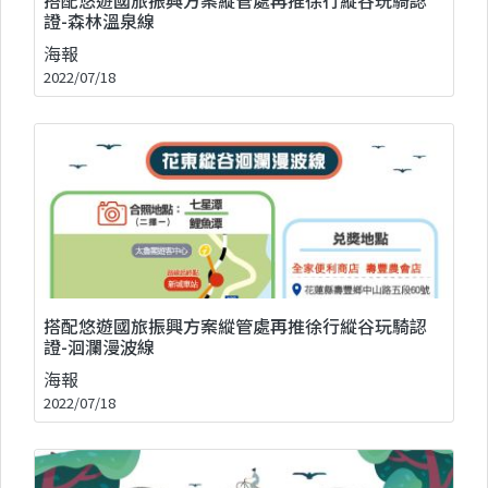
證-森林溫泉線
海報
2022/07/18
搭配悠遊國旅振興方案縱管處再推徐行縱谷玩騎認
證-洄瀾漫波線
海報
2022/07/18