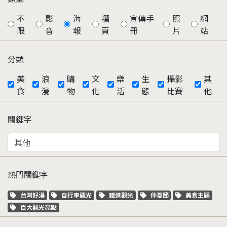
不
影
海
摺
宣傳手
照
網
限
音
報
頁
冊
片
站
分類
美
浪
購
文
樂
生
攝影
其
食
漫
物
化
活
態
比賽
他
關鍵字
熱門關鍵字
關鍵字標籤
關鍵字標籤
關鍵字標籤
關鍵字標籤
關鍵字標籤
台灣好湯
自行車觀光
鐵道觀光
仲夏節
美食主題
關鍵字標籤
百大觀光亮點