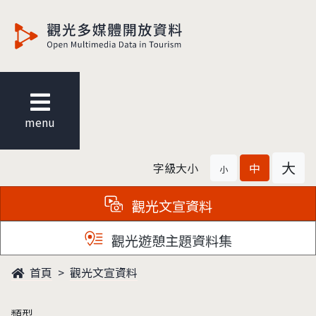
觀光多媒體開放資料
menu
大
字級大小
中
小
觀光文宣資料
觀光遊憩主題資料集
首頁
觀光文宣資料
類型