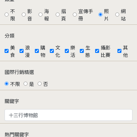
不
影
海
摺
宣傳手
照
網
限
音
報
頁
冊
片
站
分類
美
浪
購
文
樂
生
攝影
其
食
漫
物
化
活
態
比賽
他
國際行銷精選
不限
是
否
關鍵字
熱門關鍵字