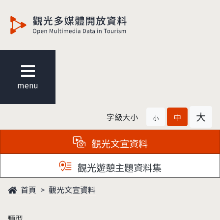
觀光多媒體開放資料
menu
大
字級大小
中
小
觀光文宣資料
觀光遊憩主題資料集
首頁
觀光文宣資料
類型