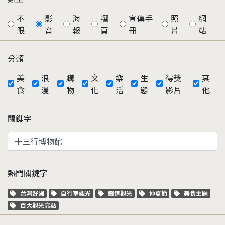
不
影
海
摺
宣傳手
照
網
限
音
報
頁
冊
片
站
分類
美
浪
購
文
樂
生
得獎
其
食
漫
物
化
活
態
影片
他
關鍵字
熱門關鍵字
關鍵字標籤
關鍵字標籤
關鍵字標籤
關鍵字標籤
關鍵字標籤
台灣好湯
自行車觀光
鐵道觀光
仲夏節
美食主題
關鍵字標籤
百大觀光亮點