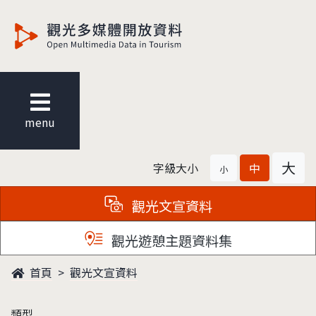
觀光多媒體開放資料
menu
大
字級大小
中
小
觀光文宣資料
觀光遊憩主題資料集
首頁
觀光文宣資料
類型