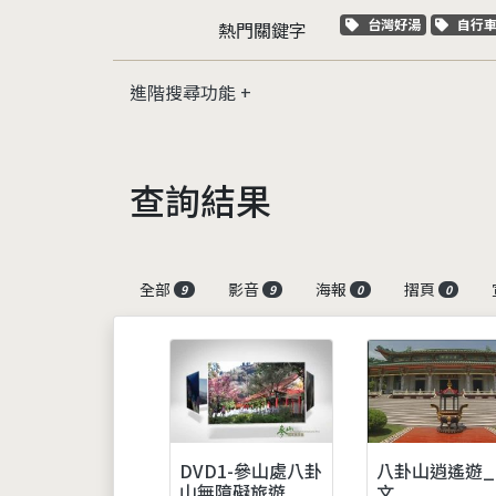
關鍵字標籤
關鍵
台灣好湯
自行
熱門關鍵字
進階搜尋功能
查詢結果
全部
影音
海報
摺頁
9
9
0
0
DVD1-參山處八卦
八卦山逍遙遊_
山無障礙旅遊
文