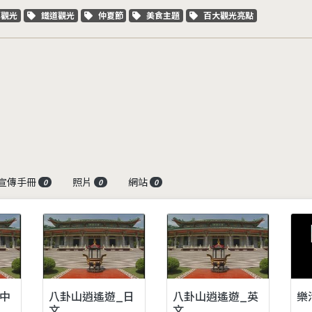
字標籤
關鍵字標籤
關鍵字標籤
關鍵字標籤
關鍵字標籤
車觀光
鐵道觀光
仲夏節
美食主題
百大觀光亮點
宣傳手冊
照片
網站
0
0
0
中
八卦山逍遙遊_日
八卦山逍遙遊_英
樂
文
文