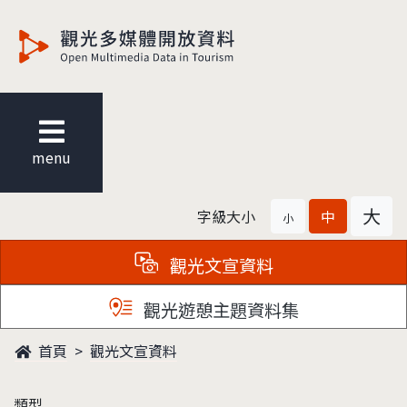
觀光多媒體開放資料
menu
大
字級大小
中
小
觀光文宣資料
觀光遊憩主題資料集
首頁
觀光文宣資料
類型