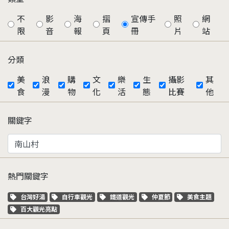
不
影
海
摺
宣傳手
照
網
限
音
報
頁
冊
片
站
分類
美
浪
購
文
樂
生
攝影
其
食
漫
物
化
活
態
比賽
他
關鍵字
熱門關鍵字
關鍵字標籤
關鍵字標籤
關鍵字標籤
關鍵字標籤
關鍵字標籤
台灣好湯
自行車觀光
鐵道觀光
仲夏節
美食主題
關鍵字標籤
百大觀光亮點