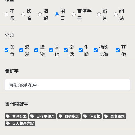
不
影
海
摺
宣傳手
照
網
限
音
報
頁
冊
片
站
分類
美
浪
購
文
樂
生
攝影
其
食
漫
物
化
活
態
比賽
他
關鍵字
熱門關鍵字
關鍵字標籤
關鍵字標籤
關鍵字標籤
關鍵字標籤
關鍵字標籤
台灣好湯
自行車觀光
鐵道觀光
仲夏節
美食主題
關鍵字標籤
百大觀光亮點