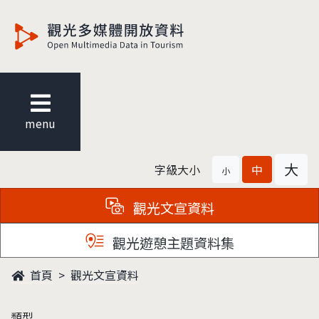
觀光多媒體開放資料
menu
大
字級大小
中
小
觀光文宣資料
觀光遊憩主題資料集
首頁
觀光文宣資料
類型