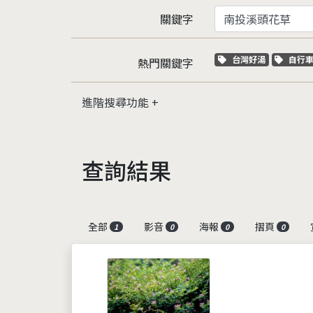
關鍵字
關鍵字標籤
關鍵
台灣好湯
自行
熱門關鍵字
進階搜尋功能
查詢結果
全部
影音
海報
摺頁
1
0
0
0