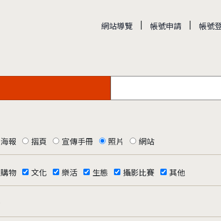
|
|
網站導覽
帳號申請
帳號
海報
摺頁
宣傳手冊
照片
網站
購物
文化
樂活
生態
攝影比賽
其他
否