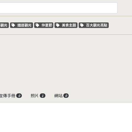
字標籤
關鍵字標籤
關鍵字標籤
關鍵字標籤
關鍵字標籤
車觀光
鐵道觀光
仲夏節
美食主題
百大觀光亮點
宣傳手冊
照片
網站
0
1
0