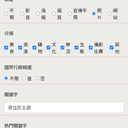
不
影
海
摺
宣傳手
照
網
限
音
報
頁
冊
片
站
分類
美
浪
購
文
樂
生
攝影
其
食
漫
物
化
活
態
比賽
他
國際行銷精選
不限
是
否
關鍵字
熱門關鍵字