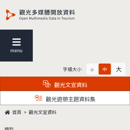
觀光多媒體開放資料
menu
大
字級大小
中
小
觀光文宣資料
觀光遊憩主題資料集
首頁
觀光文宣資料
類型