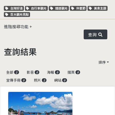
關鍵字標籤
關鍵字標籤
關鍵字標籤
關鍵字標籤
關鍵字標籤
台灣好湯
自行車觀光
鐵道觀光
仲夏節
美食主題
關鍵字標籤
百大觀光亮點
進階搜尋功能
查詢
查詢結果
排序
全部
影音
海報
摺頁
2
0
0
0
宣傳手冊
照片
網站
0
2
0