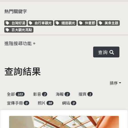
熱門關鍵字
關鍵字標籤
關鍵字標籤
關鍵字標籤
關鍵字標籤
關鍵字標籤
台灣好湯
自行車觀光
鐵道觀光
仲夏節
美食主題
關鍵字標籤
百大觀光亮點
進階搜尋功能
查詢
查詢結果
排序
全部
影音
海報
摺頁
103
2
2
1
宣傳手冊
照片
網站
0
98
0