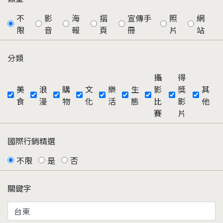
不
影
海
摺
宣傳手
照
網
限
音
報
頁
冊
片
站
分類
攝
得
美
浪
購
文
樂
生
影
獎
其
食
漫
物
化
活
態
比
影
他
賽
片
國際行銷精選
不限
是
否
關鍵字