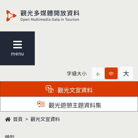
觀光多媒體開放資料
menu
大
字級大小
中
小
觀光文宣資料
觀光遊憩主題資料集
首頁
觀光文宣資料
類型