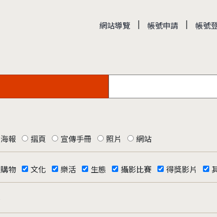
|
|
網站導覽
帳號申請
帳號
海報
摺頁
宣傳手冊
照片
網站
購物
文化
樂活
生態
攝影比賽
得獎影片
否