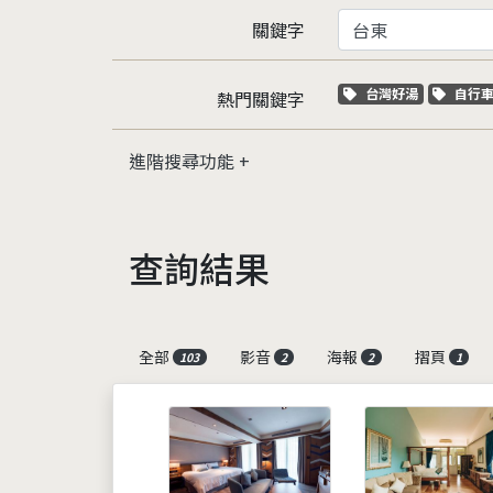
關鍵字
關鍵字標籤
關鍵
台灣好湯
自行
熱門關鍵字
進階搜尋功能
查詢結果
全部
影音
海報
摺頁
103
2
2
1