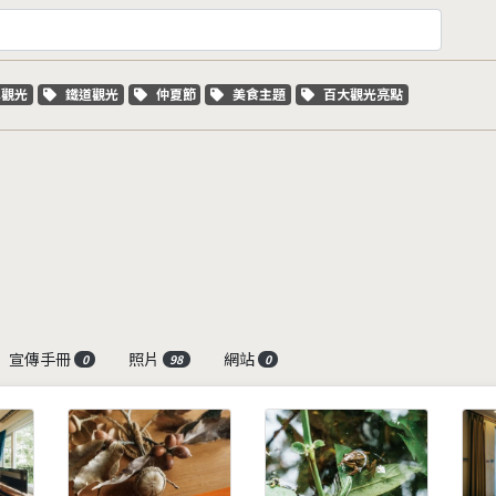
字標籤
關鍵字標籤
關鍵字標籤
關鍵字標籤
關鍵字標籤
車觀光
鐵道觀光
仲夏節
美食主題
百大觀光亮點
宣傳手冊
照片
網站
0
98
0