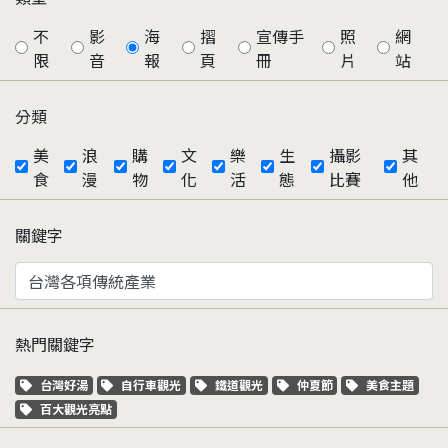
不
影
海
摺
宣傳手
照
網
限
音
報
頁
冊
片
站
分類
美
浪
購
文
樂
生
攝影
其
食
漫
物
化
活
態
比賽
他
關鍵字
熱門關鍵字
關鍵字標籤
關鍵字標籤
關鍵字標籤
關鍵字標籤
關鍵字標籤
台灣好湯
自行車觀光
鐵道觀光
仲夏節
美食主題
關鍵字標籤
百大觀光亮點