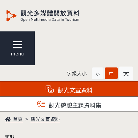
觀光多媒體開放資料
menu
大
字級大小
中
小
觀光文宣資料
觀光遊憩主題資料集
首頁
觀光文宣資料
類型