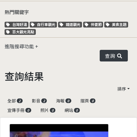
熱門關鍵字
關鍵字標籤
關鍵字標籤
關鍵字標籤
關鍵字標籤
關鍵字標籤
台灣好湯
自行車觀光
鐵道觀光
仲夏節
美食主題
關鍵字標籤
百大觀光亮點
進階搜尋功能
查詢
查詢結果
排序
全部
影音
海報
摺頁
2
2
0
0
宣傳手冊
照片
網站
0
0
0