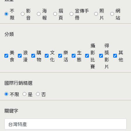
不
影
海
摺
宣傳手
照
網
限
音
報
頁
冊
片
站
分類
攝
得
美
浪
購
文
樂
生
影
獎
其
食
漫
物
化
活
態
比
影
他
賽
片
國際行銷精選
不限
是
否
關鍵字