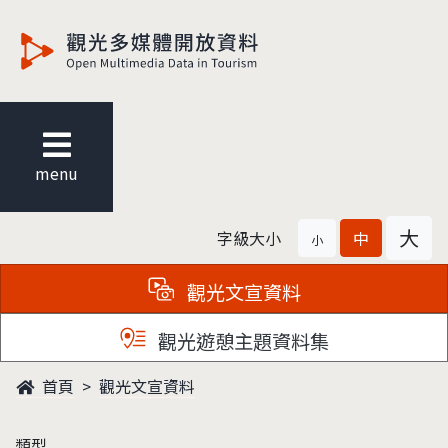
觀光多媒體開放資料
menu
大
字級大小
中
小
觀光文宣資料
觀光遊憩主題資料集
首頁
觀光文宣資料
類型