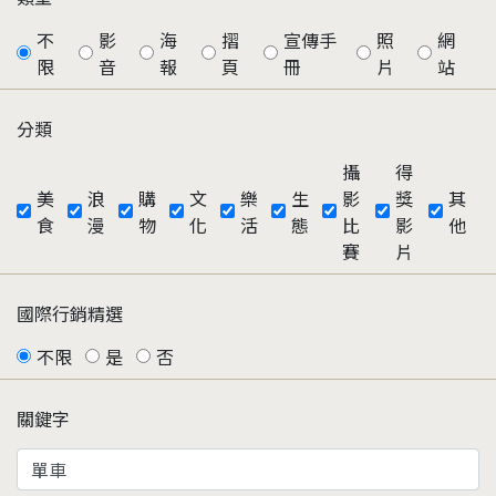
不
影
海
摺
宣傳手
照
網
限
音
報
頁
冊
片
站
分類
攝
得
美
浪
購
文
樂
生
影
獎
其
食
漫
物
化
活
態
比
影
他
賽
片
國際行銷精選
不限
是
否
關鍵字