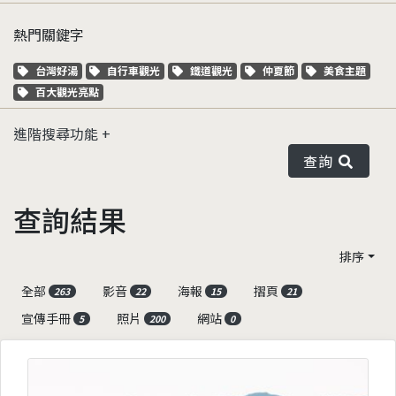
熱門關鍵字
關鍵字標籤
關鍵字標籤
關鍵字標籤
關鍵字標籤
關鍵字標籤
台灣好湯
自行車觀光
鐵道觀光
仲夏節
美食主題
關鍵字標籤
百大觀光亮點
進階搜尋功能
查詢
查詢結果
排序
全部
影音
海報
摺頁
263
22
15
21
宣傳手冊
照片
網站
5
200
0