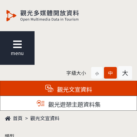
觀光多媒體開放資料
menu
大
字級大小
中
小
觀光文宣資料
觀光遊憩主題資料集
首頁
觀光文宣資料
類型