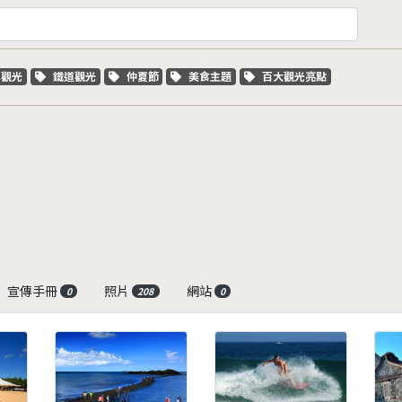
字標籤
關鍵字標籤
關鍵字標籤
關鍵字標籤
關鍵字標籤
車觀光
鐵道觀光
仲夏節
美食主題
百大觀光亮點
宣傳手冊
照片
網站
0
208
0