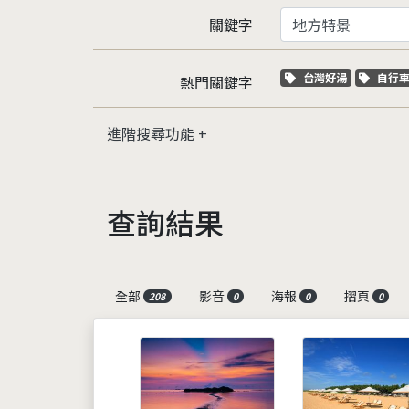
關鍵字
關鍵字標籤
關鍵
台灣好湯
自行
熱門關鍵字
進階搜尋功能
查詢結果
全部
影音
海報
摺頁
208
0
0
0