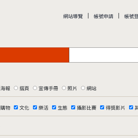
|
|
網站導覽
帳號申請
帳號
海報
摺頁
宣傳手冊
照片
網站
購物
文化
樂活
生態
攝影比賽
得獎影片
否