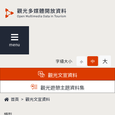
觀光多媒體開放資料
menu
大
字級大小
中
小
觀光文宣資料
觀光遊憩主題資料集
首頁
觀光文宣資料
類型