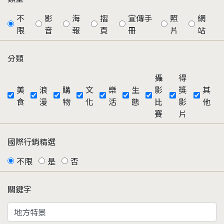
不
影
海
摺
宣傳手
照
網
限
音
報
頁
冊
片
站
分類
攝
得
美
浪
購
文
樂
生
影
獎
其
食
漫
物
化
活
態
比
影
他
賽
片
國際行銷精選
不限
是
否
關鍵字