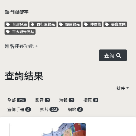
熱門關鍵字
關鍵字標籤
關鍵字標籤
關鍵字標籤
關鍵字標籤
關鍵字標籤
台灣好湯
自行車觀光
鐵道觀光
仲夏節
美食主題
關鍵字標籤
百大觀光亮點
進階搜尋功能
查詢
查詢結果
排序
全部
影音
海報
摺頁
208
0
0
0
宣傳手冊
照片
網站
0
208
0