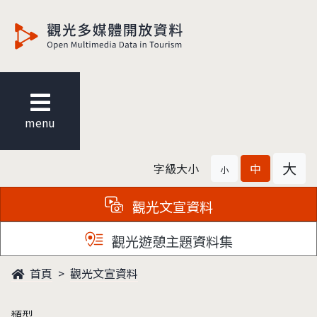
觀光多媒體開放資料
menu
大
字級大小
中
小
觀光文宣資料
觀光遊憩主題資料集
首頁
觀光文宣資料
類型