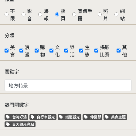
不
影
海
摺
宣傳手
照
網
限
音
報
頁
冊
片
站
分類
美
浪
購
文
樂
生
攝影
其
食
漫
物
化
活
態
比賽
他
關鍵字
熱門關鍵字
關鍵字標籤
關鍵字標籤
關鍵字標籤
關鍵字標籤
關鍵字標籤
台灣好湯
自行車觀光
鐵道觀光
仲夏節
美食主題
關鍵字標籤
百大觀光亮點