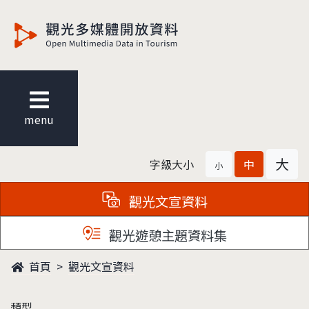
觀光多媒體開放資料
menu
大
字級大小
中
小
觀光文宣資料
觀光遊憩主題資料集
首頁
觀光文宣資料
類型