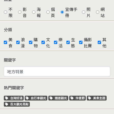
不
影
海
摺
宣傳手
照
網
限
音
報
頁
冊
片
站
分類
美
浪
購
文
樂
生
攝影
其
食
漫
物
化
活
態
比賽
他
關鍵字
熱門關鍵字
關鍵字標籤
關鍵字標籤
關鍵字標籤
關鍵字標籤
關鍵字標籤
台灣好湯
自行車觀光
鐵道觀光
仲夏節
美食主題
關鍵字標籤
百大觀光亮點