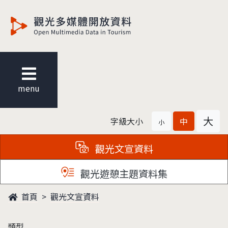
觀光多媒體開放資料
menu
大
字級大小
中
小
觀光文宣資料
觀光遊憩主題資料集
首頁
觀光文宣資料
類型