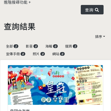
進階搜尋功能
查詢
查詢結果
排序
全部
影音
海報
摺頁
2
0
0
2
宣傳手冊
照片
網站
0
0
0
皇冠北海岸