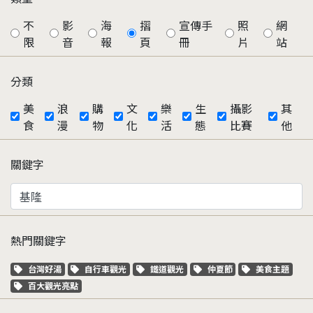
不
影
海
摺
宣傳手
照
網
限
音
報
頁
冊
片
站
分類
美
浪
購
文
樂
生
攝影
其
食
漫
物
化
活
態
比賽
他
關鍵字
熱門關鍵字
關鍵字標籤
關鍵字標籤
關鍵字標籤
關鍵字標籤
關鍵字標籤
台灣好湯
自行車觀光
鐵道觀光
仲夏節
美食主題
關鍵字標籤
百大觀光亮點