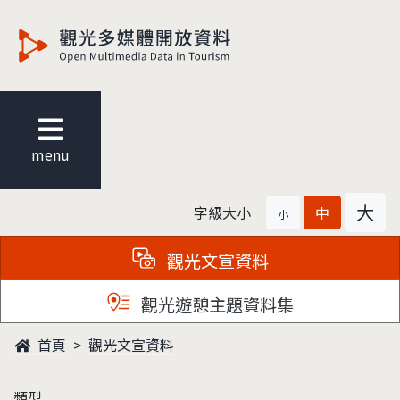
觀光多媒體開放資料
menu
大
字級大小
中
小
觀光文宣資料
觀光遊憩主題資料集
首頁
觀光文宣資料
類型