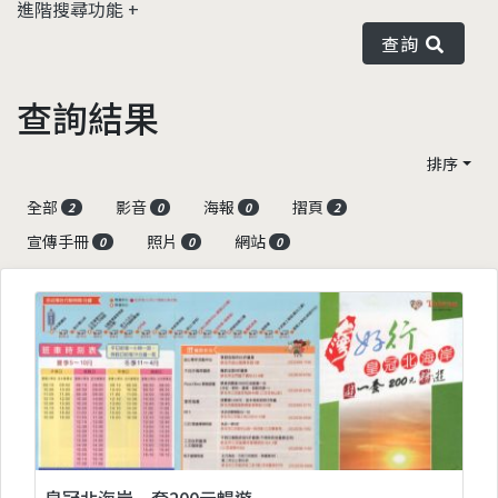
進階搜尋功能
查詢
查詢結果
排序
全部
影音
海報
摺頁
2
0
0
2
宣傳手冊
照片
網站
0
0
0
皇冠北海岸一套200元暢遊