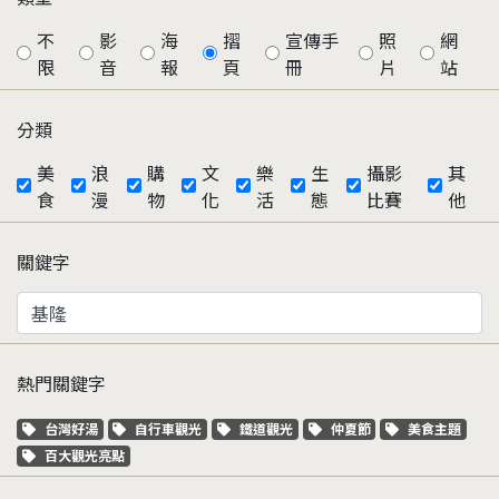
不
影
海
摺
宣傳手
照
網
限
音
報
頁
冊
片
站
分類
美
浪
購
文
樂
生
攝影
其
食
漫
物
化
活
態
比賽
他
關鍵字
熱門關鍵字
關鍵字標籤
關鍵字標籤
關鍵字標籤
關鍵字標籤
關鍵字標籤
台灣好湯
自行車觀光
鐵道觀光
仲夏節
美食主題
關鍵字標籤
百大觀光亮點