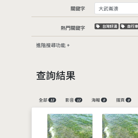
關鍵字
關鍵字標籤
關鍵
台灣好湯
自行
熱門關鍵字
進階搜尋功能
查詢結果
全部
影音
海報
摺頁
12
12
0
0