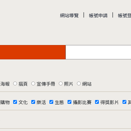
|
|
網站導覽
帳號申請
帳號
海報
摺頁
宣傳手冊
照片
網站
購物
文化
樂活
生態
攝影比賽
得獎影片
否