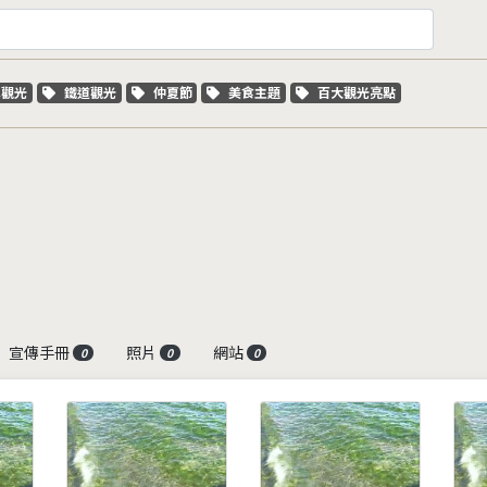
字標籤
關鍵字標籤
關鍵字標籤
關鍵字標籤
關鍵字標籤
車觀光
鐵道觀光
仲夏節
美食主題
百大觀光亮點
宣傳手冊
照片
網站
0
0
0