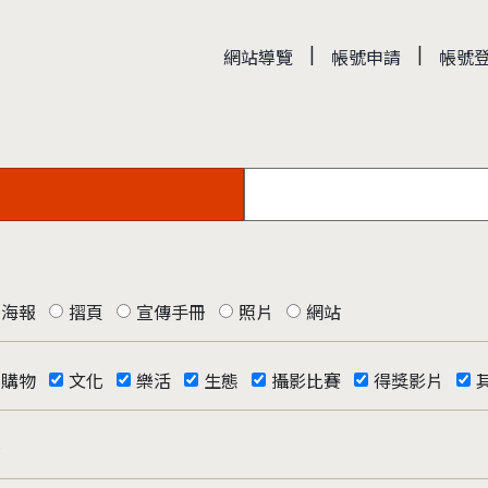
|
|
網站導覽
帳號申請
帳號
海報
摺頁
宣傳手冊
照片
網站
購物
文化
樂活
生態
攝影比賽
得獎影片
否