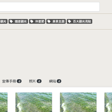
字標籤
關鍵字標籤
關鍵字標籤
關鍵字標籤
關鍵字標籤
車觀光
鐵道觀光
仲夏節
美食主題
百大觀光亮點
宣傳手冊
照片
網站
0
0
0