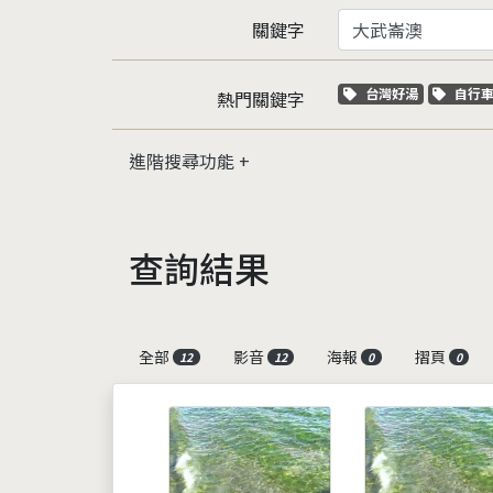
關鍵字
關鍵字標籤
關鍵
台灣好湯
自行
熱門關鍵字
進階搜尋功能
查詢結果
全部
影音
海報
摺頁
12
12
0
0