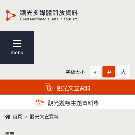
觀光多媒體開放資料
menu
大
字級大小
中
小
觀光文宣資料
觀光遊憩主題資料集
首頁
觀光文宣資料
類型