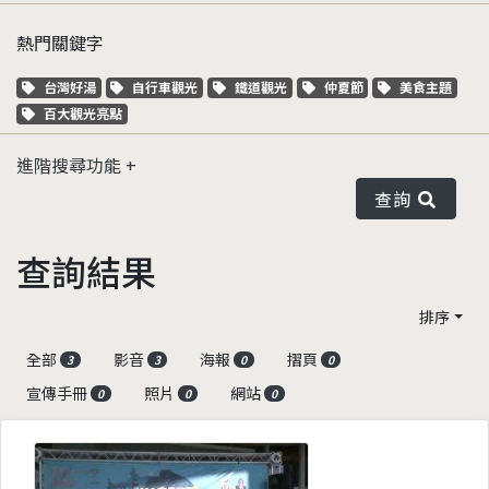
熱門關鍵字
關鍵字標籤
關鍵字標籤
關鍵字標籤
關鍵字標籤
關鍵字標籤
台灣好湯
自行車觀光
鐵道觀光
仲夏節
美食主題
關鍵字標籤
百大觀光亮點
進階搜尋功能
查詢
查詢結果
排序
全部
影音
海報
摺頁
3
3
0
0
宣傳手冊
照片
網站
0
0
0