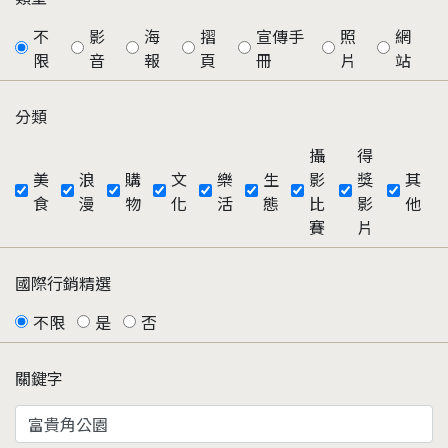
不
影
海
摺
宣傳手
照
網
限
音
報
頁
冊
片
站
分類
攝
得
美
浪
購
文
樂
生
影
獎
其
食
漫
物
化
活
態
比
影
他
賽
片
國際行銷精選
不限
是
否
關鍵字