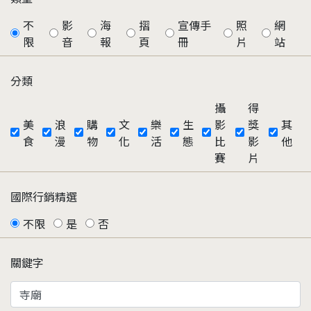
不
影
海
摺
宣傳手
照
網
限
音
報
頁
冊
片
站
分類
攝
得
美
浪
購
文
樂
生
影
獎
其
食
漫
物
化
活
態
比
影
他
賽
片
國際行銷精選
不限
是
否
關鍵字