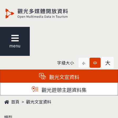
觀光多媒體開放資料
menu
大
字級大小
中
小
觀光文宣資料
觀光遊憩主題資料集
首頁
觀光文宣資料
類型