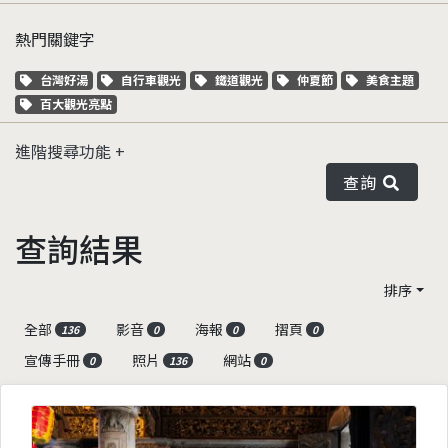
熱門關鍵字
關鍵字標籤
關鍵字標籤
關鍵字標籤
關鍵字標籤
關鍵字標籤
台灣好湯
自行車觀光
鐵道觀光
仲夏節
美食主題
關鍵字標籤
百大觀光亮點
進階搜尋功能
查詢
查詢結果
排序
全部
影音
海報
摺頁
136
0
0
0
宣傳手冊
照片
網站
0
136
0