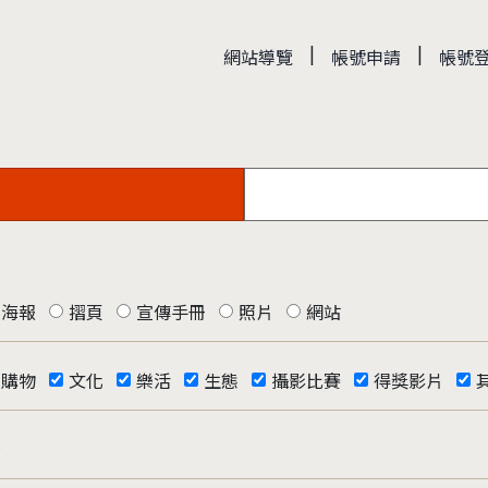
|
|
網站導覽
帳號申請
帳號
海報
摺頁
宣傳手冊
照片
網站
購物
文化
樂活
生態
攝影比賽
得獎影片
否