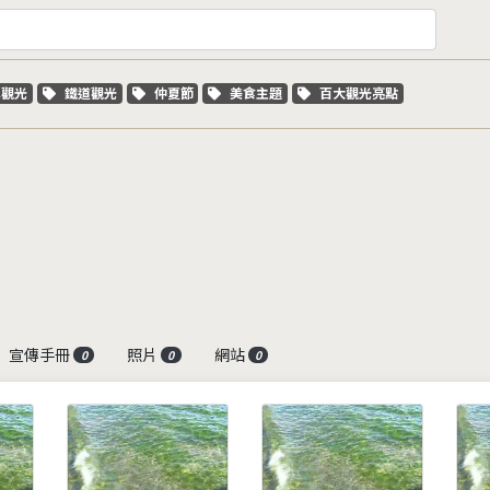
字標籤
關鍵字標籤
關鍵字標籤
關鍵字標籤
關鍵字標籤
車觀光
鐵道觀光
仲夏節
美食主題
百大觀光亮點
宣傳手冊
照片
網站
0
0
0