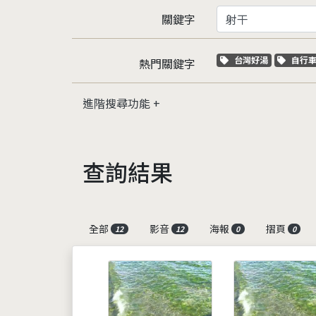
關鍵字
關鍵字標籤
關鍵
台灣好湯
自行
熱門關鍵字
進階搜尋功能
查詢結果
全部
影音
海報
摺頁
12
12
0
0