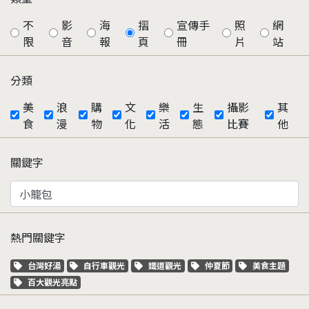
不
影
海
摺
宣傳手
照
網
限
音
報
頁
冊
片
站
分類
美
浪
購
文
樂
生
攝影
其
食
漫
物
化
活
態
比賽
他
關鍵字
熱門關鍵字
關鍵字標籤
關鍵字標籤
關鍵字標籤
關鍵字標籤
關鍵字標籤
台灣好湯
自行車觀光
鐵道觀光
仲夏節
美食主題
關鍵字標籤
百大觀光亮點