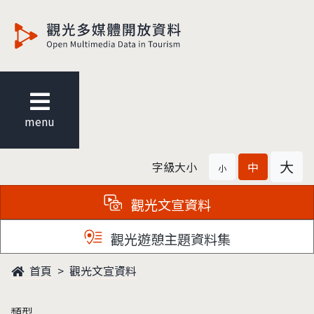
觀光多媒體開放資料
menu
大
字級大小
中
小
觀光文宣資料
觀光遊憩主題資料集
首頁
觀光文宣資料
類型