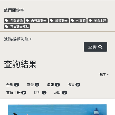
熱門關鍵字
關鍵字標籤
關鍵字標籤
關鍵字標籤
關鍵字標籤
關鍵字標籤
台灣好湯
自行車觀光
鐵道觀光
仲夏節
美食主題
關鍵字標籤
百大觀光亮點
進階搜尋功能
查詢
查詢結果
排序
全部
影音
海報
摺頁
1
0
1
0
宣傳手冊
照片
網站
0
0
0