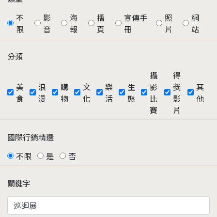
不
影
海
摺
宣傳手
照
網
限
音
報
頁
冊
片
站
分類
攝
得
美
浪
購
文
樂
生
影
獎
其
食
漫
物
化
活
態
比
影
他
賽
片
國際行銷精選
不限
是
否
關鍵字