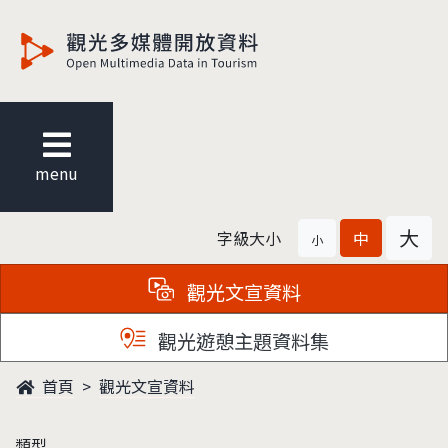
觀光多媒體開放資料
menu
大
字級大小
中
小
觀光文宣資料
觀光遊憩主題資料集
首頁
觀光文宣資料
類型