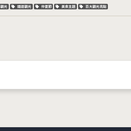
字標籤
關鍵字標籤
關鍵字標籤
關鍵字標籤
關鍵字標籤
車觀光
鐵道觀光
仲夏節
美食主題
百大觀光亮點