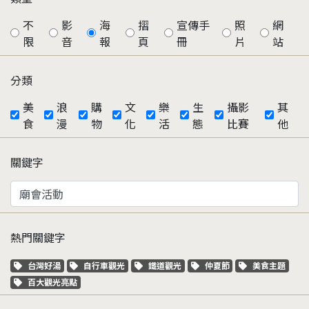
不
影
海
摺
宣傳手
照
網
限
音
報
頁
冊
片
站
分類
美
浪
購
文
樂
生
攝影
其
食
漫
物
化
活
態
比賽
他
關鍵字
熱門關鍵字
關鍵字標籤
關鍵字標籤
關鍵字標籤
關鍵字標籤
關鍵字標籤
台灣好湯
自行車觀光
鐵道觀光
仲夏節
美食主題
關鍵字標籤
百大觀光亮點