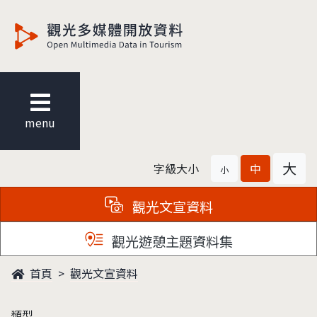
觀光多媒體開放資料
menu
大
字級大小
中
小
觀光文宣資料
觀光遊憩主題資料集
首頁
觀光文宣資料
類型