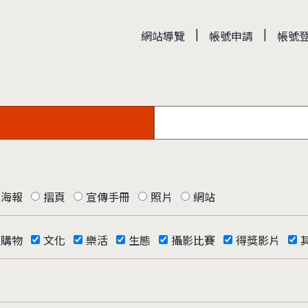
|
|
網站導覽
帳號申請
帳號
海報
摺頁
宣傳手冊
照片
網站
購物
文化
樂活
生態
攝影比賽
得獎影片
否