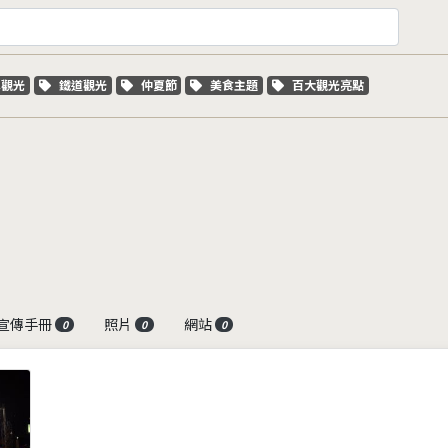
字標籤
關鍵字標籤
關鍵字標籤
關鍵字標籤
關鍵字標籤
車觀光
鐵道觀光
仲夏節
美食主題
百大觀光亮點
宣傳手冊
照片
網站
0
0
0