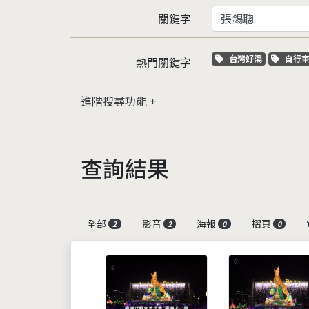
關鍵字
關鍵字標籤
關鍵
台灣好湯
自行
熱門關鍵字
進階搜尋功能
查詢結果
全部
影音
海報
摺頁
2
2
0
0