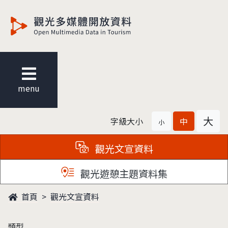
觀光多媒體開放資料
menu
大
字級大小
中
小
觀光文宣資料
觀光遊憩主題資料集
首頁
觀光文宣資料
類型