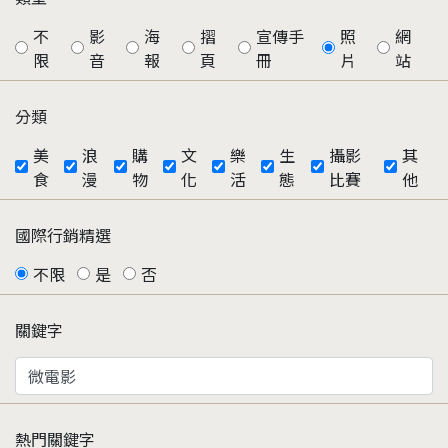
不
影
海
摺
宣傳手
照
網
限
音
報
頁
冊
片
站
分類
美
浪
購
文
樂
生
攝影
其
食
漫
物
化
活
態
比賽
他
國際行銷精選
不限
是
否
關鍵字
熱門關鍵字