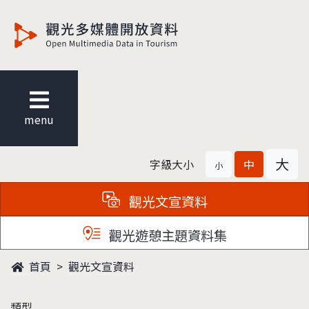
觀光多媒體開放資料
menu
大
字級大小
中
小
觀光文宣資料
觀光遊憩主題資料集
首頁
觀光文宣資料
類型