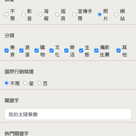
不
影
海
摺
宣傳手
照
網
限
音
報
頁
冊
片
站
分類
美
浪
購
文
樂
生
攝影
其
食
漫
物
化
活
態
比賽
他
國際行銷精選
不限
是
否
關鍵字
熱門關鍵字