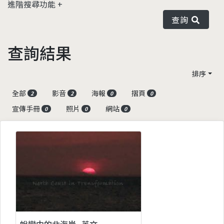
進階搜尋功能
查詢
查詢結果
排序
全部
影音
海報
摺頁
2
2
0
0
宣傳手冊
照片
網站
0
0
0
蛻變中的北海岸_英文