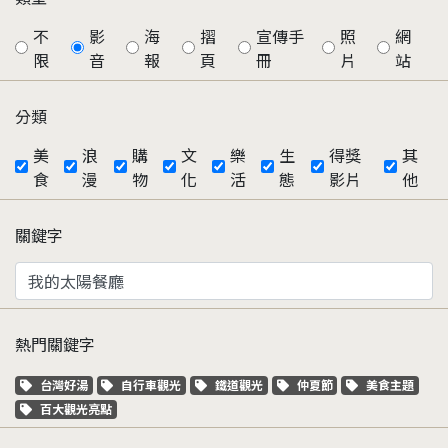
不
影
海
摺
宣傳手
照
網
限
音
報
頁
冊
片
站
分類
美
浪
購
文
樂
生
得獎
其
食
漫
物
化
活
態
影片
他
關鍵字
熱門關鍵字
關鍵字標籤
關鍵字標籤
關鍵字標籤
關鍵字標籤
關鍵字標籤
台灣好湯
自行車觀光
鐵道觀光
仲夏節
美食主題
關鍵字標籤
百大觀光亮點