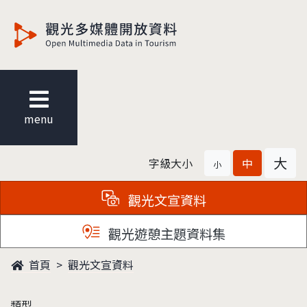
觀光多媒體開放資料
menu
大
字級大小
中
小
觀光文宣資料
觀光遊憩主題資料集
首頁
觀光文宣資料
類型