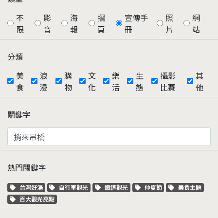
不
影
海
摺
宣傳手
照
網
限
音
報
頁
冊
片
站
分類
美
浪
購
文
樂
生
攝影
其
食
漫
物
化
活
態
比賽
他
關鍵字
熱門關鍵字
關鍵字標籤
關鍵字標籤
關鍵字標籤
關鍵字標籤
關鍵字標籤
台灣好湯
自行車觀光
鐵道觀光
仲夏節
美食主題
關鍵字標籤
百大觀光亮點