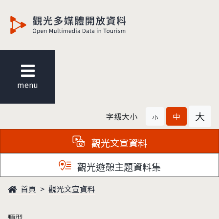
觀光多媒體開放資料
menu
大
字級大小
中
小
觀光文宣資料
觀光遊憩主題資料集
首頁
觀光文宣資料
類型