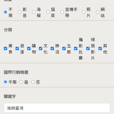
不
影
海
摺
宣傳手
照
網
限
音
報
頁
冊
片
站
分類
攝
得
美
浪
購
文
樂
生
影
獎
其
食
漫
物
化
活
態
比
影
他
賽
片
國際行銷精選
不限
是
否
關鍵字