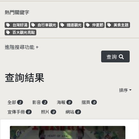
熱門關鍵字
關鍵字標籤
關鍵字標籤
關鍵字標籤
關鍵字標籤
關鍵字標籤
台灣好湯
自行車觀光
鐵道觀光
仲夏節
美食主題
關鍵字標籤
百大觀光亮點
進階搜尋功能
查詢
查詢結果
排序
全部
影音
海報
摺頁
2
2
0
0
宣傳手冊
照片
網站
0
0
0