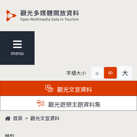
觀光多媒體開放資料
menu
大
字級大小
中
小
觀光文宣資料
觀光遊憩主題資料集
首頁
觀光文宣資料
類型