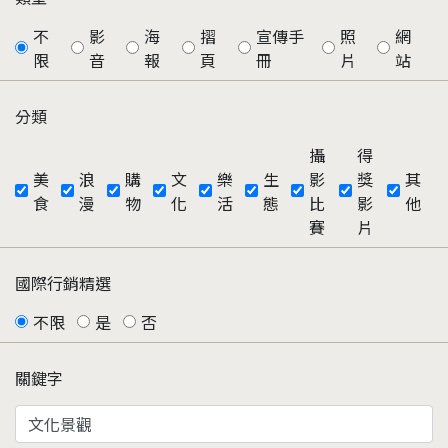
不
影
海
摺
宣傳手
照
網
限
音
報
頁
冊
片
站
分類
攝
得
美
浪
購
文
樂
生
影
獎
其
食
漫
物
化
活
態
比
影
他
賽
片
國際行銷精選
不限
是
否
關鍵字