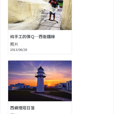
純手工的彈Ｑ─西衛麵線
照片
2013/06/28
西嶼燈塔日落