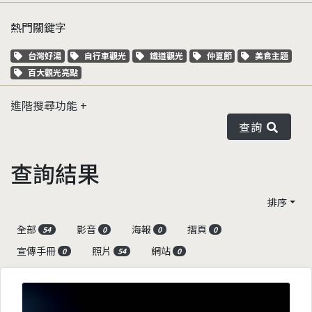
熱門關鍵字
關鍵字標籤
關鍵字標籤
關鍵字標籤
關鍵字標籤
關鍵字標籤
台灣好湯
自行車觀光
鐵道觀光
仲夏節
美食主題
關鍵字標籤
百大觀光亮點
進階搜尋功能
查詢
查詢結果
排序
全部
影音
海報
摺頁
54
0
0
0
宣傳手冊
照片
網站
0
54
0