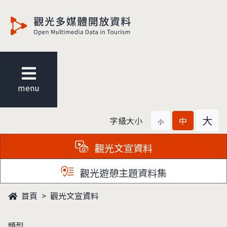
觀光多媒體開放資料
menu
大
字級大小
中
小
觀光文宣資料
觀光遊憩主題資料集
首頁
觀光文宣資料
類型