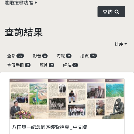
進階搜尋功能
查詢
查詢結果
排序
全部
影音
海報
摺頁
99
0
0
99
宣傳手冊
照片
網站
0
0
0
八田與一紀念園區導覽摺頁_中文版