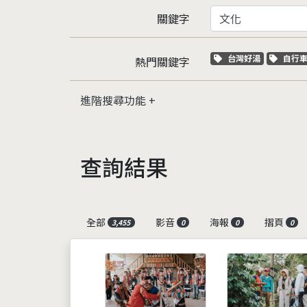
關鍵字
關鍵字標籤
關鍵
台灣好湯
自行
熱門關鍵字
進階搜尋功能
查詢結果
全部
影音
海報
摺頁
3,455
0
0
0