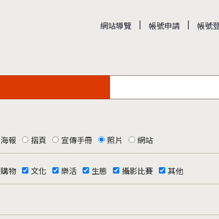
|
|
網站導覽
帳號申請
帳號
海報
摺頁
宣傳手冊
照片
網站
購物
文化
樂活
生態
攝影比賽
其他
否