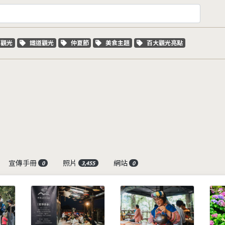
字標籤
關鍵字標籤
關鍵字標籤
關鍵字標籤
關鍵字標籤
車觀光
鐵道觀光
仲夏節
美食主題
百大觀光亮點
宣傳手冊
照片
網站
0
3,455
0