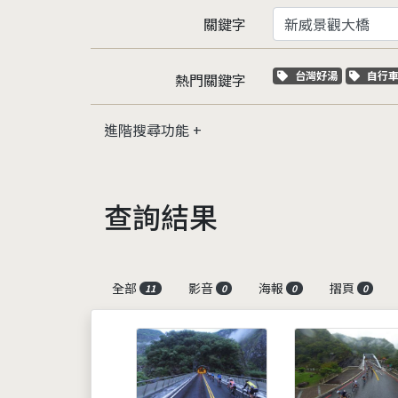
關鍵字
關鍵字標籤
關鍵
台灣好湯
自行
熱門關鍵字
進階搜尋功能
查詢結果
全部
影音
海報
摺頁
11
0
0
0