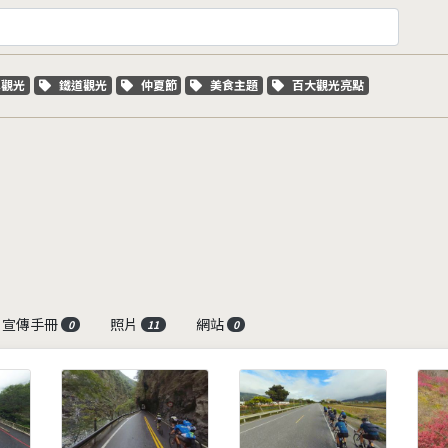
字標籤
關鍵字標籤
關鍵字標籤
關鍵字標籤
關鍵字標籤
車觀光
鐵道觀光
仲夏節
美食主題
百大觀光亮點
宣傳手冊
照片
網站
0
11
0