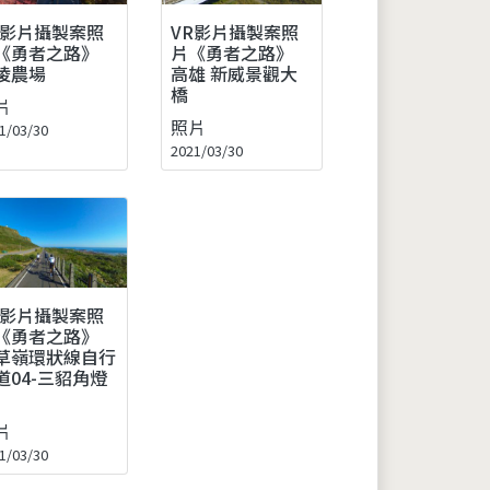
VR影片攝製案照
R影片攝製案照
片《勇者之路》
《勇者之路》
高雄 新威景觀大
陵農場
橋
片
照片
1/03/30
2021/03/30
R影片攝製案照
《勇者之路》
草嶺環狀線自行
道04-三貂角燈
片
1/03/30