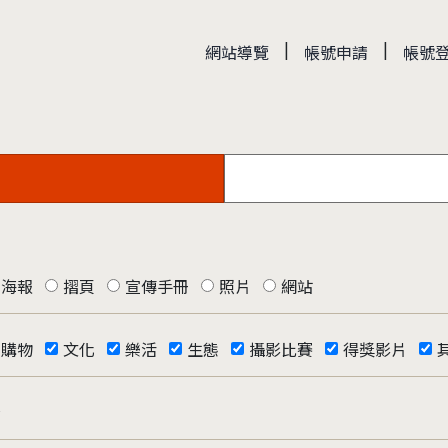
|
|
網站導覽
帳號申請
帳號
海報
摺頁
宣傳手冊
照片
網站
購物
文化
樂活
生態
攝影比賽
得獎影片
否