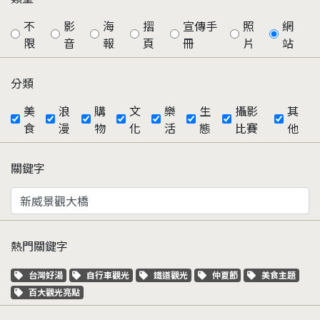
不
影
海
摺
宣傳手
照
網
限
音
報
頁
冊
片
站
分類
美
浪
購
文
樂
生
攝影
其
食
漫
物
化
活
態
比賽
他
關鍵字
熱門關鍵字
關鍵字標籤
關鍵字標籤
關鍵字標籤
關鍵字標籤
關鍵字標籤
台灣好湯
自行車觀光
鐵道觀光
仲夏節
美食主題
關鍵字標籤
百大觀光亮點