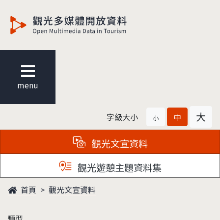
觀光多媒體開放資料
menu
大
字級大小
中
小
觀光文宣資料
觀光遊憩主題資料集
首頁
觀光文宣資料
類型