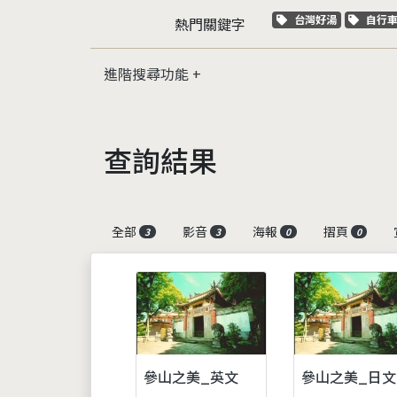
關鍵字標籤
關鍵
台灣好湯
自行
熱門關鍵字
進階搜尋功能
查詢結果
全部
影音
海報
摺頁
3
3
0
0
參山之美_英文
參山之美_日文