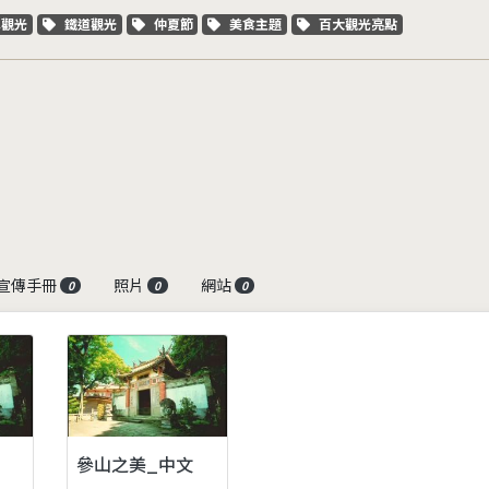
字標籤
關鍵字標籤
關鍵字標籤
關鍵字標籤
關鍵字標籤
車觀光
鐵道觀光
仲夏節
美食主題
百大觀光亮點
宣傳手冊
照片
網站
0
0
0
參山之美_中文