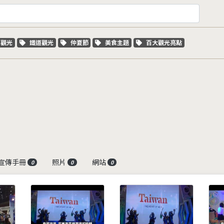
字標籤
關鍵字標籤
關鍵字標籤
關鍵字標籤
關鍵字標籤
車觀光
鐵道觀光
仲夏節
美食主題
百大觀光亮點
宣傳手冊
照片
網站
0
0
0