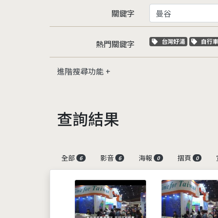
關鍵字
關鍵字標籤
關鍵
台灣好湯
自行
熱門關鍵字
進階搜尋功能
查詢結果
全部
影音
海報
摺頁
6
6
0
0