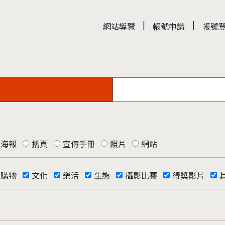
|
|
網站導覽
帳號申請
帳號
海報
摺頁
宣傳手冊
照片
網站
購物
文化
樂活
生態
攝影比賽
得獎影片
否