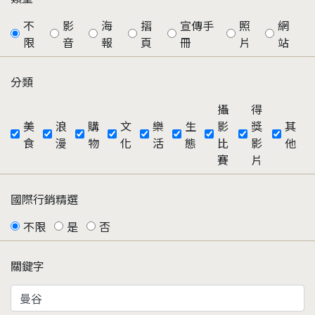
不
影
海
摺
宣傳手
照
網
限
音
報
頁
冊
片
站
分類
攝
得
美
浪
購
文
樂
生
影
獎
其
食
漫
物
化
活
態
比
影
他
賽
片
國際行銷精選
不限
是
否
關鍵字