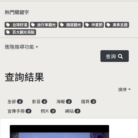
熱門關鍵字
關鍵字標籤
關鍵字標籤
關鍵字標籤
關鍵字標籤
關鍵字標籤
台灣好湯
自行車觀光
鐵道觀光
仲夏節
美食主題
關鍵字標籤
百大觀光亮點
進階搜尋功能
查詢
查詢結果
排序
全部
影音
海報
摺頁
6
6
0
0
宣傳手冊
照片
網站
0
0
0