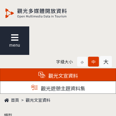
觀光多媒體開放資料
menu
大
字級大小
中
小
觀光文宣資料
觀光遊憩主題資料集
首頁
觀光文宣資料
類型