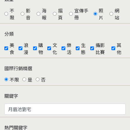
不
影
海
摺
宣傳手
照
網
限
音
報
頁
冊
片
站
分類
美
浪
購
文
樂
生
攝影
其
食
漫
物
化
活
態
比賽
他
國際行銷精選
不限
是
否
關鍵字
熱門關鍵字