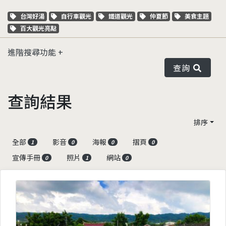
關鍵字標籤
關鍵字標籤
關鍵字標籤
關鍵字標籤
關鍵字標籤
台灣好湯
自行車觀光
鐵道觀光
仲夏節
美食主題
關鍵字標籤
百大觀光亮點
進階搜尋功能
查詢
查詢結果
排序
全部
影音
海報
摺頁
1
0
0
0
宣傳手冊
照片
網站
0
1
0