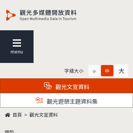
觀光多媒體開放資料
menu
大
字級大小
中
小
觀光文宣資料
觀光遊憩主題資料集
首頁
觀光文宣資料
類型