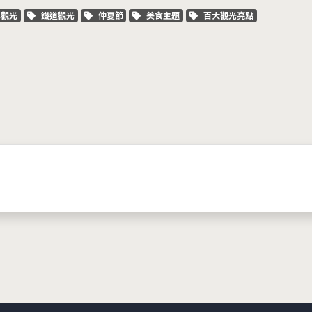
字標籤
關鍵字標籤
關鍵字標籤
關鍵字標籤
關鍵字標籤
車觀光
鐵道觀光
仲夏節
美食主題
百大觀光亮點