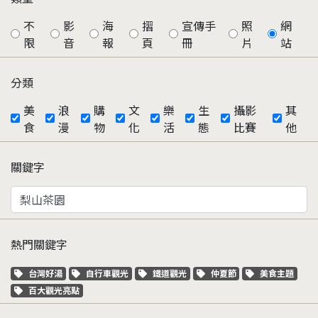
不
影
海
摺
宣傳手
照
網
限
音
報
頁
冊
片
站
分類
美
浪
購
文
樂
生
攝影
其
食
漫
物
化
活
態
比賽
他
關鍵字
熱門關鍵字
關鍵字標籤
關鍵字標籤
關鍵字標籤
關鍵字標籤
關鍵字標籤
台灣好湯
自行車觀光
鐵道觀光
仲夏節
美食主題
關鍵字標籤
百大觀光亮點