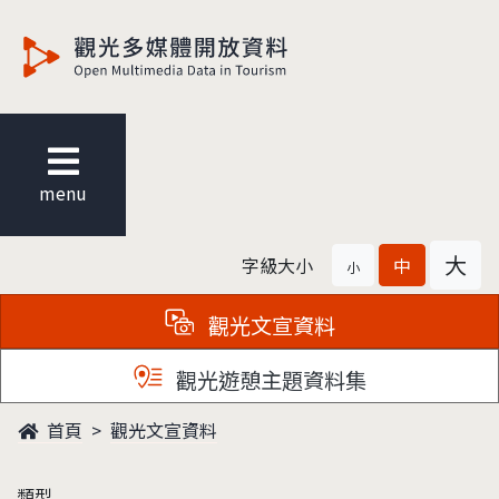
觀光多媒體開放資料
menu
大
字級大小
中
小
觀光文宣資料
觀光遊憩主題資料集
首頁
觀光文宣資料
類型