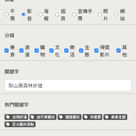
不
影
海
摺
宣傳手
照
網
限
音
報
頁
冊
片
站
分類
美
浪
購
文
樂
生
得獎
其
食
漫
物
化
活
態
影片
他
關鍵字
熱門關鍵字
關鍵字標籤
關鍵字標籤
關鍵字標籤
關鍵字標籤
關鍵字標籤
台灣好湯
自行車觀光
鐵道觀光
仲夏節
美食主題
關鍵字標籤
百大觀光亮點