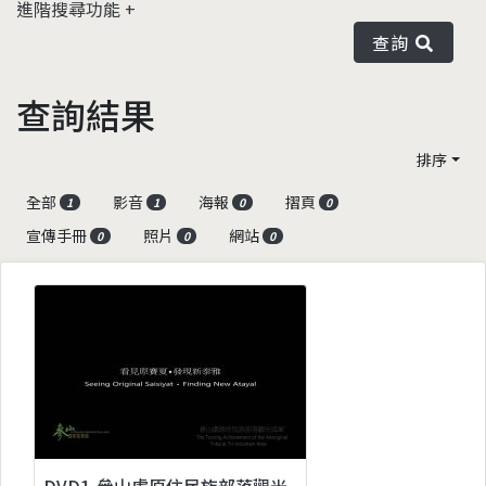
進階搜尋功能
查詢
查詢結果
排序
全部
影音
海報
摺頁
1
1
0
0
宣傳手冊
照片
網站
0
0
0
DVD1-參山處原住民族部落觀光