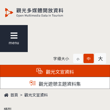
觀光多媒體開放資料
menu
大
字級大小
中
小
觀光文宣資料
觀光遊憩主題資料集
首頁
觀光文宣資料
類型