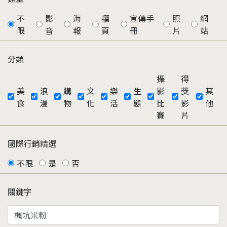
不
影
海
摺
宣傳手
照
網
限
音
報
頁
冊
片
站
分類
攝
得
美
浪
購
文
樂
生
影
獎
其
食
漫
物
化
活
態
比
影
他
賽
片
國際行銷精選
不限
是
否
關鍵字