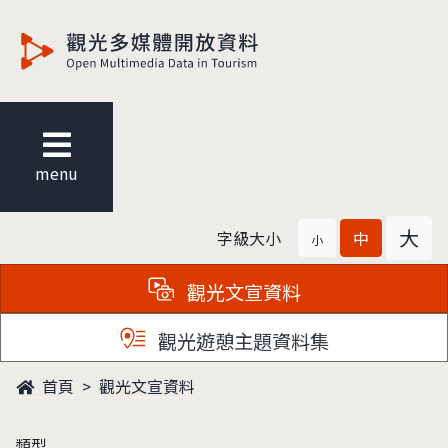
觀光多媒體開放資料
menu
大
字級大小
中
小
觀光文宣資料
觀光遊憩主題資料集
首頁
觀光文宣資料
類型