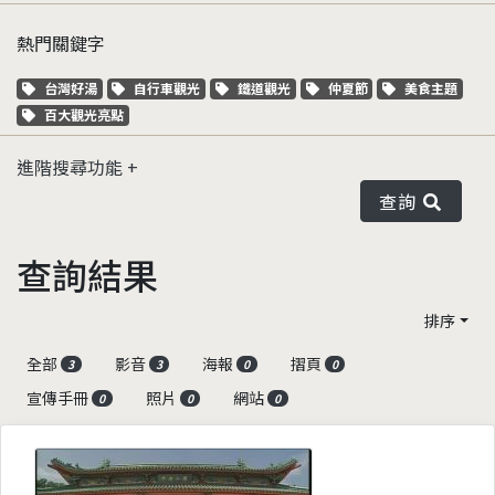
熱門關鍵字
關鍵字標籤
關鍵字標籤
關鍵字標籤
關鍵字標籤
關鍵字標籤
台灣好湯
自行車觀光
鐵道觀光
仲夏節
美食主題
關鍵字標籤
百大觀光亮點
進階搜尋功能
查詢
查詢結果
排序
全部
影音
海報
摺頁
3
3
0
0
宣傳手冊
照片
網站
0
0
0