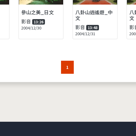
參山之美_日文
八卦山逍遙遊_中
八
文
文
影音
13:26
影音
影
2004/12/30
13:48
2004/12/31
200
1