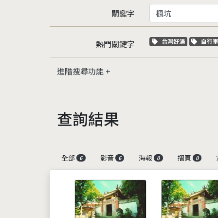
關鍵字
關鍵字標籤
關鍵
台灣好湯
自行
熱門關鍵字
進階搜尋功能
查詢結果
全部
影音
海報
摺頁
6
6
0
0