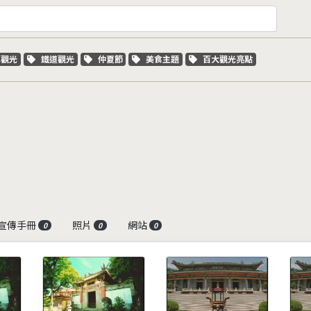
字標籤
關鍵字標籤
關鍵字標籤
關鍵字標籤
關鍵字標籤
車觀光
鐵道觀光
仲夏節
美食主題
百大觀光亮點
宣傳手冊
照片
網站
0
0
0