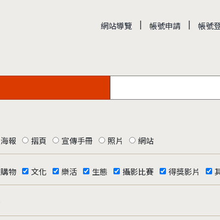
|
|
網站導覽
帳號申請
帳號
海報
摺頁
宣傳手冊
照片
網站
購物
文化
樂活
生態
攝影比賽
得獎影片
否